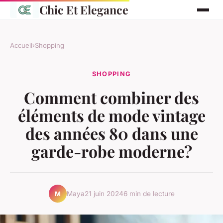
Chic Et Elegance
Accueil
›
Shopping
SHOPPING
Comment combiner des
éléments de mode vintage
des années 80 dans une
garde-robe moderne?
Maya
21 juin 2024
6 min de lecture
M