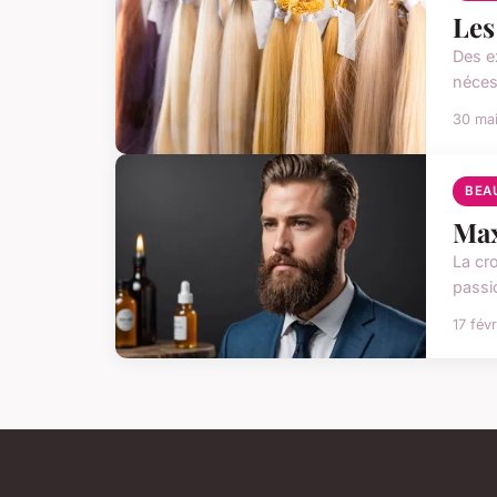
Les
Des e
néces
30 ma
BEA
Max
La cr
passi
17 fév