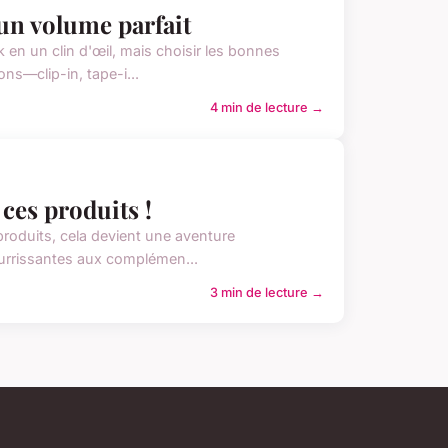
un volume parfait
en un clin d'œil, mais choisir les bonnes
ns—clip-in, tape-i...
4 min de lecture →
ces produits !
produits, cela devient une aventure
urrissantes aux complémen...
3 min de lecture →