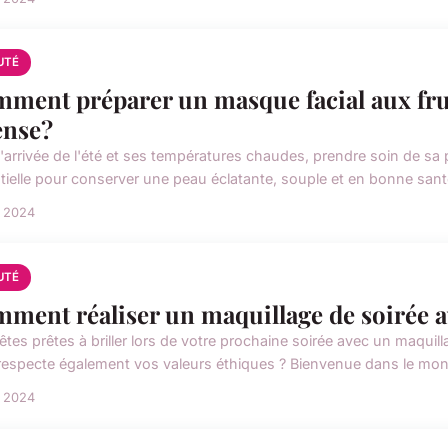
UTÉ
ment préparer un masque facial aux fru
ense?
l'arrivée de l'été et ses températures chaudes, prendre soin de sa 
tielle pour conserver une peau éclatante, souple et en bonne sant
n 2024
UTÉ
ment réaliser un maquillage de soirée a
êtes prêtes à briller lors de votre prochaine soirée avec un maqui
respecte également vos valeurs éthiques ? Bienvenue dans le mon
n 2024