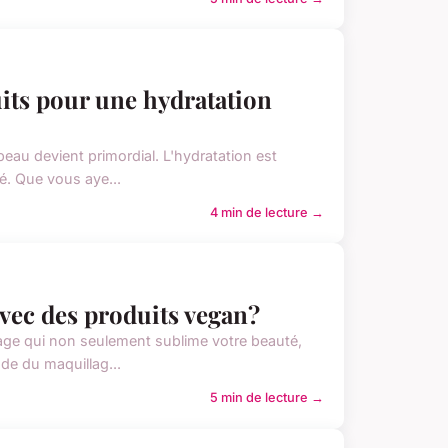
its pour une hydratation
peau devient primordial. L'hydratation est
é. Que vous aye...
4 min de lecture →
vec des produits vegan?
llage qui non seulement sublime votre beauté,
de du maquillag...
5 min de lecture →