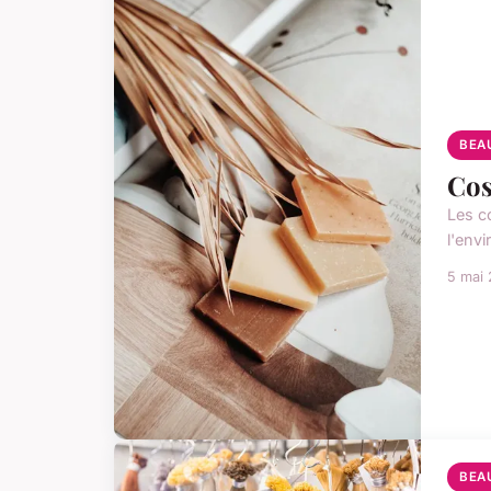
BEA
Cos
Les c
l'env
5 mai
BEA