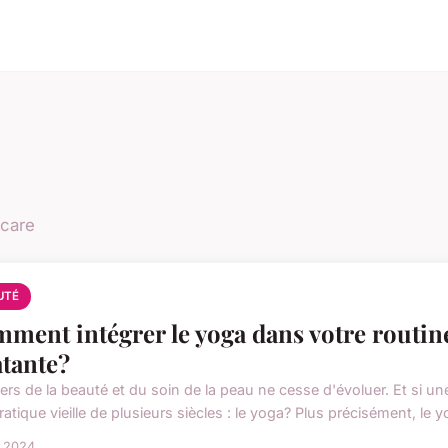
ncare
UTÉ
ment intégrer le yoga dans votre routin
atante?
vers de la beauté et du soin de la peau ne cesse d'évoluer. Et si u
atique vieille de plusieurs siècles : le yoga? Plus précisément, le yo
n 2024