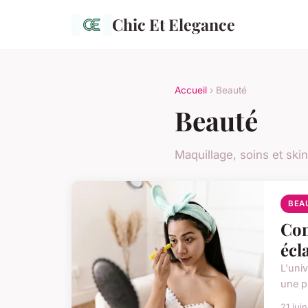
Chic Et Elegance
Accueil
› Beauté
Beauté
Maquillage, soins et ski
BEA
Com
écl
L'uni
une pr
21 jui