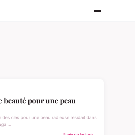
e beauté pour une peau
ne des clés pour une peau radieuse résidait dans
ga ...
5 min de lecture →