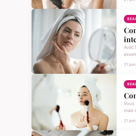
BEA
Com
int
Avec 
essen
21 jui
BEA
Com
Vous 
mais 
21 jui