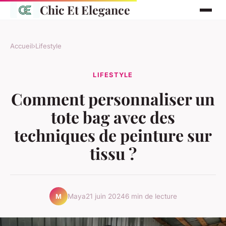
Chic Et Elegance
Accueil
›
Lifestyle
LIFESTYLE
Comment personnaliser un
tote bag avec des
techniques de peinture sur
tissu ?
Maya
21 juin 2024
6 min de lecture
M