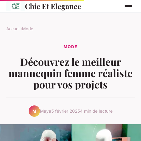
Chic Et Elegance
Accueil
›
Mode
MODE
Découvrez le meilleur
mannequin femme réaliste
pour vos projets
Maya
5 février 2025
4 min de lecture
M