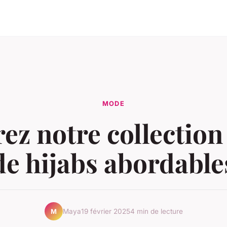
MODE
ez notre collection
de hijabs abordable
Maya
19 février 2025
4 min de lecture
M