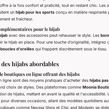
offre à la fois confort et praticité, tout en restant chic. Les
sitent un
hijab pour les sports
conçu en matière respirante 
ment et fraîcheur.
omplémentaires pour le hijab
hijab
avec des accessoires peut rehausser le style. Les
bonn
ir le hijab en place. Pour une touche d’originalité, intégrez
u
boucles d'oreilles
qui frappent discrètement sous le tissu.
 des hijabs abordables
e boutiques en ligne offrant des hijabs
n ligne sont des moyens pratiques d'acheter des
hijabs pas
and choix de styles. Des plateformes comme
Moonia Bouti
ion de hijabs, mettant en avant la qualité et l'accessibilité. 
s pour diverses occasions, allant des modèles quotidiens a
boutiques comme Neyssa Shop et Chic and Modesty se disti