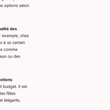
es options selon
alité des
ar exemple, chez
s à un certain
lies comme
iaux ou des
motions
t budget. Il est
les fêtes
et élégants.