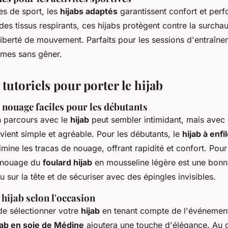
es de sport, les
hijabs adaptés
garantissent confort et per
es tissus respirants, ces hijabs protègent contre la surchau
iberté de mouvement. Parfaits pour les sessions d'entraînem
rmes sans gêner.
 tutoriels pour porter le hijab
 nouage faciles pour les débutants
parcours avec le
hijab
peut sembler intimidant, mais avec
vient simple et agréable. Pour les débutants, le
hijab à enfi
limine les tracas de nouage, offrant rapidité et confort. Pour
e nouage du
foulard hijab
en mousseline légère est une bonne 
su sur la tête et de sécuriser avec des épingles invisibles.
 hijab selon l'occasion
 de sélectionner votre
hijab
en tenant compte de l'événement
jab en soie de Médine
ajoutera une touche d'élégance. Au q