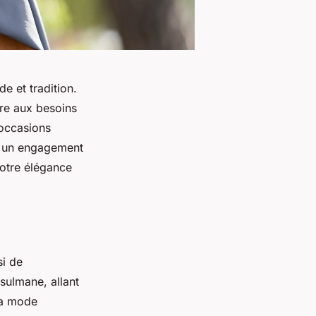
e et tradition.
re aux besoins
 occasions
te un engagement
 votre élégance
si de
usulmane, allant
la mode