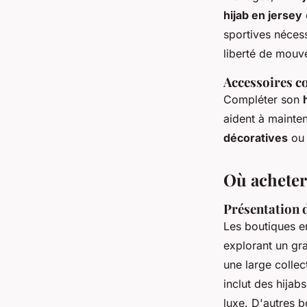
hijab en jersey
sportives néces
liberté de mouve
Accessoires c
Compléter son
aident à mainten
décoratives
o
Où acheter
Présentation d
Les boutiques e
explorant un gr
une large collect
inclut des hijab
luxe. D'autres 