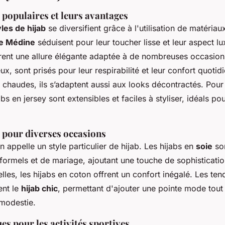
 populaires et leurs avantages
yles de hijab
se diversifient grâce à l'utilisation de matériau
de Médine
séduisent pour leur toucher lisse et leur aspect l
frent une allure élégante adaptée à de nombreuses occasions
x, sont prisés pour leur respirabilité et leur confort quotidi
 chaudes, ils s’adaptent aussi aux looks décontractés. Pour
jabs en jersey sont extensibles et faciles à styliser, idéals p
s pour diverses occasions
appelle un style particulier de hijab. Les hijabs en
soie
son
formels et de mariage, ajoutant une touche de sophisticatio
lles, les hijabs en coton offrent un confort inégalé. Les t
ent le
hijab chic
, permettant d'ajouter une pointe mode tout
 modestie.
es pour les activités sportives