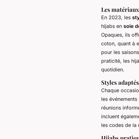
Les matériaux
En 2023, les
st
hijabs en
soie 
Opaques, ils of
coton, quant à eu
pour les saisons
praticité, les hi
quotidien.
Styles adapté
Chaque occasion 
les événements 
réunions informe
incluent égalem
les codes de la
Hijabs pratiqu