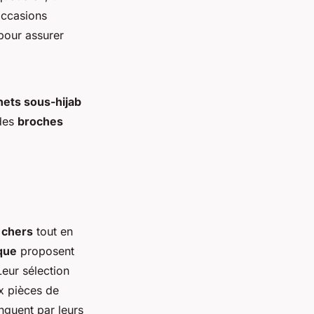
 occasions
pour assurer
ets sous-hijab
 des
broches
 chers
tout en
que
proposent
Leur sélection
ux pièces de
nguent par leurs